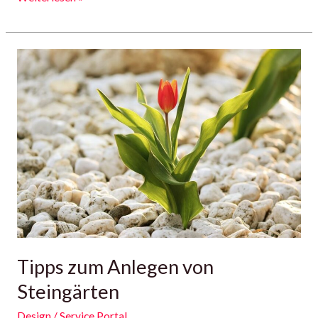
Tipps
zum
Anlegen
von
Steingärten
Tipps zum Anlegen von
Steingärten
Design
/
Service Portal