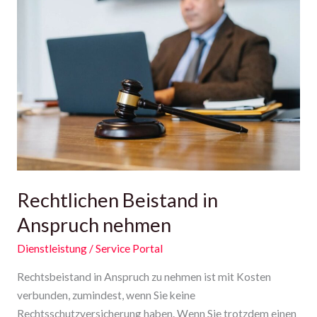
Beistand
in
Anspruch
nehmen
Rechtlichen Beistand in
Anspruch nehmen
Dienstleistung
/
Service Portal
Rechtsbeistand in Anspruch zu nehmen ist mit Kosten
verbunden, zumindest, wenn Sie keine
Rechtsschutzversicherung haben. Wenn Sie trotzdem einen