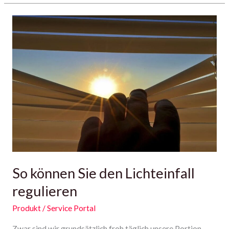
So
können
Sie
den
Lichteinfall
regulieren
So können Sie den Lichteinfall
regulieren
Produkt
/
Service Portal
Zwar sind wir grundsätzlich froh täglich unsere Portion