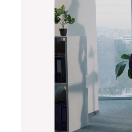
sich
eine
professionelle
Büroreinigung