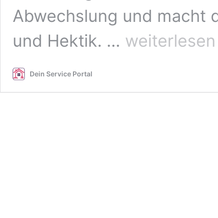
Abwechslung und macht de
Gesund
und Hektik. …
weiterlesen
und
leistungsstark
dank
Dein Service Portal
Outdoor-
Fitness