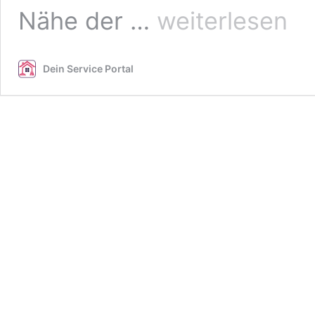
Spaß
Nähe der …
weiterlesen
im
Pool
mit
Dein Service Portal
stets
sauberem
Wasser